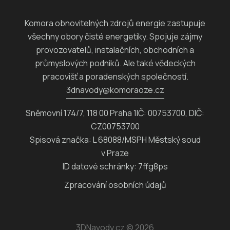
Komora obnovitelných zdrojů energie zastupuje
všechny obory čisté energetiky. Spojuje zájmy
provozovatelů, instalačních, obchodních a
průmyslových podniků. Ale také vědeckých
pracovišť a poradenských společností.
3dnavody@komoraoze.cz
Sněmovní 174/7, 118 00 Praha 1IČ: 00753700, DIČ:
CZ00753700
Spisová značka: L 68088/MSPH Městský soud
v Praze
ID datové schránky: 7ffg8ps
Zpracování osobních údajů
3DNavody.cz
© 2026