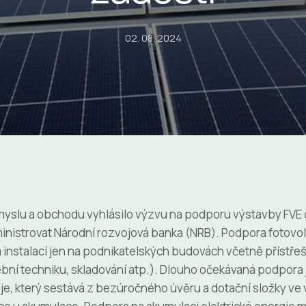
02. 08. 2024
myslu a obchodu vyhlásilo výzvu na podporu výstavby FVE 
inistrovat Národní rozvojová banka (NRB). Podpora fotovo
á instalací jen na podnikatelských budovách včetně přístře
bní techniku, skladování atp.). Dlouho očekávaná podpora
je, který sestává z bezúročného úvěru a dotační složky ve