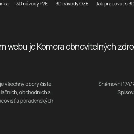
ánka
3D návody FVE
3D návody OZE
Jak pracovat s 3
m webu je Komora obnovitelných zdrojů
je všechny obory čisté
Sněmovní 174/7
alačních, obchodních a
Spisov
acovišť a poradenských