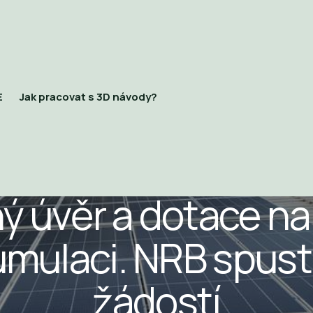
E
Jak pracovat s 3D návody?
CECH AKUMULACE A FOTOVOLTAIKY
ý úvěr a dotace na
umulaci. NRB spusti
žádostí