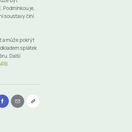
může být
. Podmínkou je,
í soustavy činí
et a může pokrýt
odkladem splátek
ru. Další
NRB
.