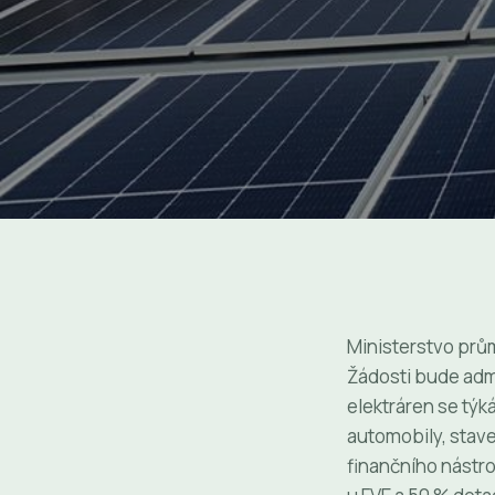
Ministerstvo prů
Žádosti bude adm
elektráren se týk
automobily, stave
finančního nástro