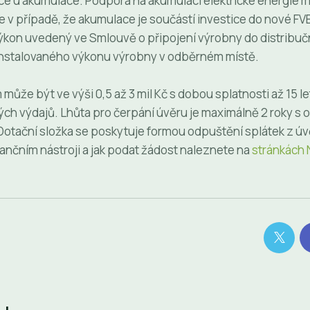
ace u akumulace. Podpora na akumulaci elektrické energie 
v případě, že akumulace je součástí investice do nové FVE
ýkon uvedený ve Smlouvě o připojení výrobny do distribučn
nstalovaného výkonu výrobny v odběrném místě.
může být ve výši 0,5 až 3 mil Kč s dobou splatnosti až 15 l
ch výdajů. Lhůta pro čerpání úvěru je maximálně 2 roky s 
Dotační složka se poskytuje formou odpuštění splátek z úvě
ančním nástroji a jak podat žádost naleznete na
stránkách 