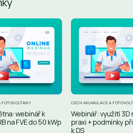
nky
 FOTOVOLTAIKY
CECH AKUMULACE A FOTOVOLT
ětna: webinář k
Webinář: využití 3D
B na FVE do 50 kWp
praxi + podmínky př
k DS