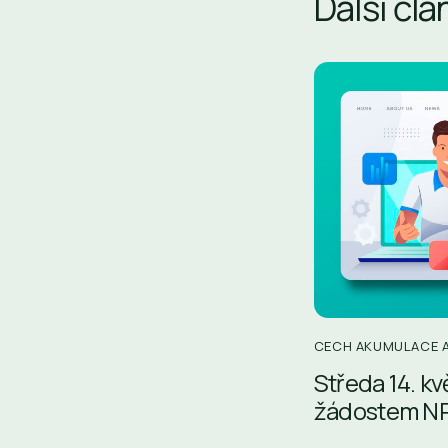
Další člá
CECH AKUMULACE A
Středa 14. kv
žádostem NR