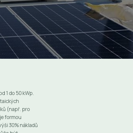
od 1 do 50 kWp.
ltaických
šků (např. pro
 je formou
 výši 30% nákladů