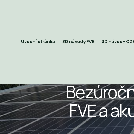
Úvodní stránka
3D návody FVE
3D návody OZ
Bezúročn
FVE a ak