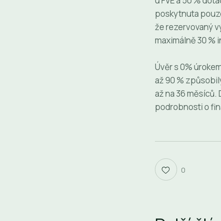
u FVE a 50 % dot
poskytnuta pouze 
že rezervovaný v
maximálně 30 % i
Úvěr s 0% úrokem 
až 90 % způsobilý
až na 36 měsíců. 
podrobnosti o fin
0