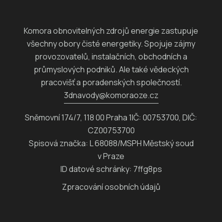
Komora obnovitelných zdrojů energie zastupuje
všechny obory čisté energetiky. Spojuje zájmy
provozovatelů, instalačních, obchodních a
průmyslových podniků. Ale také vědeckých
pracovišť a poradenských společností.
3dnavody@komoraoze.cz
Sněmovní 174/7, 118 00 Praha 1IČ: 00753700, DIČ:
CZ00753700
Spisová značka: L 68088/MSPH Městský soud
v Praze
ID datové schránky: 7ffg8ps
Zpracování osobních údajů