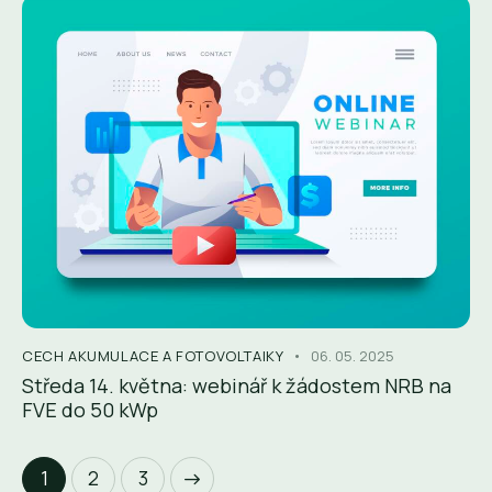
CECH AKUMULACE A FOTOVOLTAIKY
06. 05. 2025
Středa 14. května: webinář k žádostem NRB na
FVE do 50 kWp
1
>
2
3