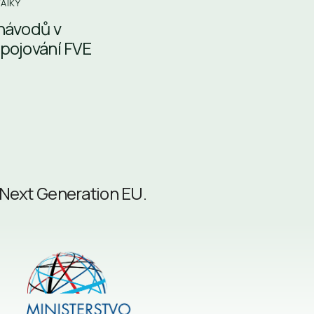
AIKY
 návodů v
ipojování FVE
 Next Generation EU.