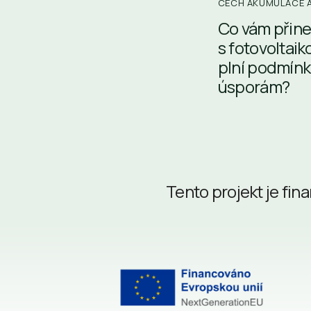
CECH AKUMULACE A
Co vám přine
s fotovoltaik
plní podmínk
úsporám?
Tento projekt je fi