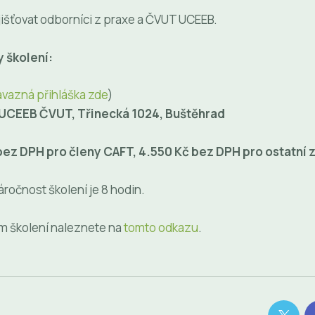
jišťovat odborníci z praxe a ČVUT UCEEB.
y školení:
ávazná přihláška zde
)
 UCEEB ČVUT, Třinecká 1024, Buštěhrad
bez DPH pro členy CAFT, 4.550 Kč bez DPH pro ostatní
ročnost školení je 8 hodin.
 školení naleznete na
tomto odkazu
.