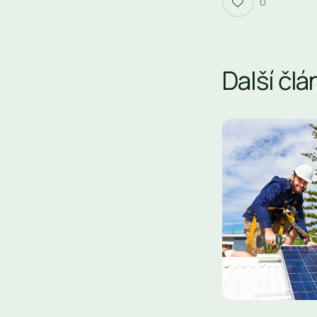
0
Další člá