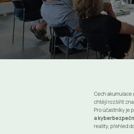
Cech akumulace a 
chtějí rozšířit zna
Pro účastníky je 
a kyberbezpečn
reality, přehled d