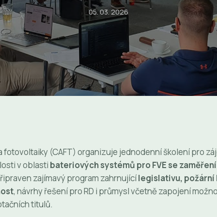
05. 03. 2026
fotovoltaiky (CAFT) organizuje jednodenní školení pro záje
losti v oblasti
bateriových systémů pro FVE se zaměřen
připraven zajímavý program zahrnující
legislativu, požárn
ost
, návrhy řešení pro RD i průmysl včetně zapojení možno
otačních titulů.