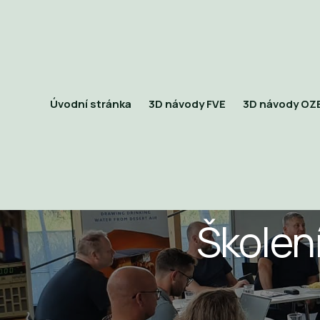
Úvodní stránka
3D návody FVE
3D návody OZ
Školení