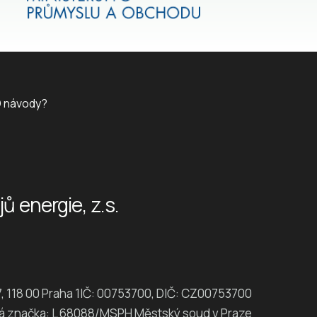
D návody?
 energie, z.s.
, 118 00 Praha 1IČ: 00753700, DIČ: CZ00753700
á značka: L 68088/MSPH Městský soud v Praze