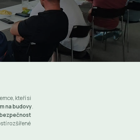
mce, kteří si
ím na budovy
.
í bezpečnost
stí rozšířené