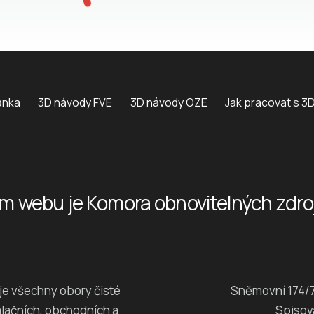
ánka
3D návody FVE
3D návody OZE
Jak pracovat s 3
m webu je Komora obnovitelných zdrojů
je všechny obory čisté
Sněmovní 174/7
alačních, obchodních a
Spisov