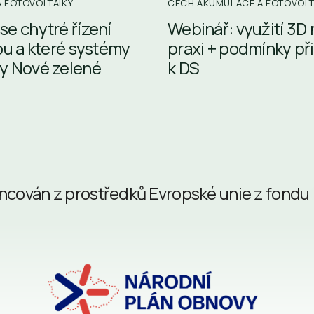
 FOTOVOLTAIKY
CECH AKUMULACE A FOTOVOLT
se chytré řízení
Webinář: využití 3D
ou a které systémy
praxi + podmínky př
y Nové zelené
k DS
nancován z prostředků Evropské unie z fondu