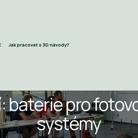
E
Jak pracovat s 3D návody?
CECH AKUMULACE A FOTOVOLTAIKY
: baterie pro fotov
systémy