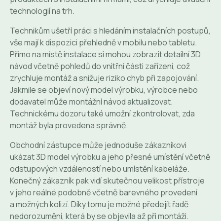
technologií na trh.
Technikům ušetří práci s hledáním instalačních postupů,
vše mají k dispozici přehledně v mobilu nebo tabletu.
Přímo na místě instalace si mohou zobrazit detailní 3D
návod včetně pohledů do vnitřní části zařízení, což
zrychluje montáž a snižuje riziko chyb při zapojování.
Jakmile se objeví nový model výrobku, výrobce nebo
dodavatel může montážní návod aktualizovat.
Technickému dozoru také umožní zkontrolovat, zda
montáž byla provedena správně.
Obchodní zástupce může jednoduše zákazníkovi
ukázat 3D model výrobku a jeho přesné umístění včetně
odstupových vzdáleností nebo umístění kabeláže.
Konečný zákazník pak vidí skutečnou velikost přístroje
v jeho reálné podobně včetně barevného provedení
a možných kolizí. Díky tomu je možné předejít řadě
nedorozumění, která by se objevila až při montáži.