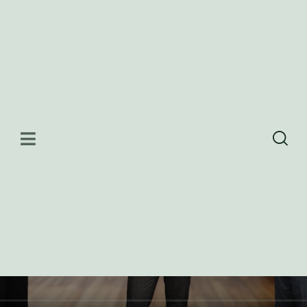
CECH AKUMULACE A FOTOVOLTAIKY
WEBINÁŘ: Vyzkoušejte si
fotovoltaiku nebo tepelné
čerpadlo nanečisto u sebe doma
20. 01. 2026