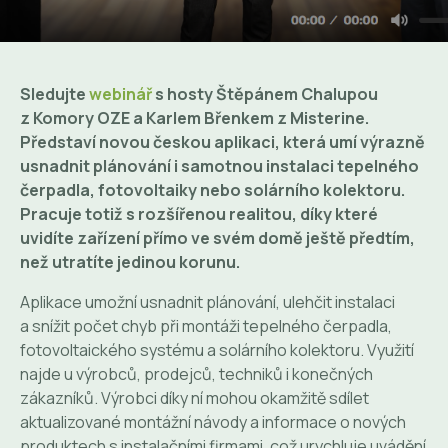
Sledujte
webinář
s hosty Štěpánem Chalupou
z Komory OZE a Karlem Břenkem z Misterine.
Představí novou českou aplikaci, která umí výrazně
usnadnit plánování i samotnou instalaci tepelného
čerpadla, fotovoltaiky nebo solárního kolektoru.
Pracuje totiž s rozšířenou realitou, díky které
uvidíte zařízení přímo ve svém domě ještě předtím,
než utratíte jedinou korunu.
Aplikace umožní usnadnit plánování, ulehčit instalaci
a snížit počet chyb při montáži tepelného čerpadla,
fotovoltaického systému a solárního kolektoru. Využití
najde u výrobců, prodejců, techniků i konečných
zákazníků. Výrobci díky ní mohou okamžitě sdílet
aktualizované montážní návody a informace o nových
produktech s instalačními firmami, což urychluje uvádění